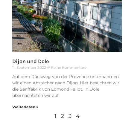
Dijon und Dole
11. September 2022
Keine Kommentare
Auf dem Rückweg von der Provence unternahmen
wir einen Abstecher nach Dijon. Hier besuchten wir
die Senffabrik von Edmond Fallot. In Dole
übernachteten wir auf
Weiterlesen »
1
2
3
4